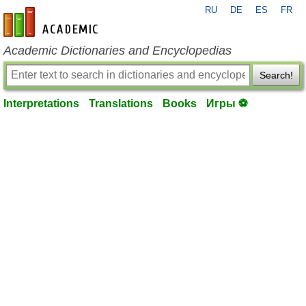
RU
DE
ES
FR
en-academic.com
Academic Dictionaries and Encyclopedias
Search!
Interpretations
Translations
Books
Игры ⚽