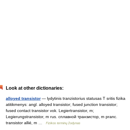
Look at other dictionaries:
alloyed transistor
— lydytinis tranzistorius statusas T sritis fizika
atitikmenys: angl. alloyed transistor; fused junction transistor;
fused contact transistor vok. Legiertransistor, m;
Legierungstransistor, m rus. сплавной транзистор, m pranc.
transistor allié, m …
Fizikos terminų žodynas