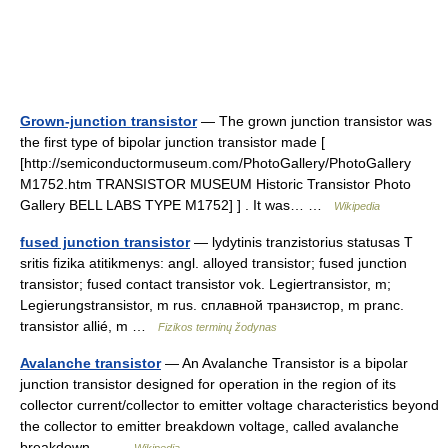
Grown-junction transistor
— The grown junction transistor was
the first type of bipolar junction transistor made [
[http://semiconductormuseum.com/PhotoGallery/PhotoGallery
M1752.htm TRANSISTOR MUSEUM Historic Transistor Photo
Gallery BELL LABS TYPE M1752] ] . It was… …
Wikipedia
fused junction transistor
— lydytinis tranzistorius statusas T
sritis fizika atitikmenys: angl. alloyed transistor; fused junction
transistor; fused contact transistor vok. Legiertransistor, m;
Legierungstransistor, m rus. сплавной транзистор, m pranc.
transistor allié, m …
Fizikos terminų žodynas
Avalanche transistor
— An Avalanche Transistor is a bipolar
junction transistor designed for operation in the region of its
collector current/collector to emitter voltage characteristics beyond
the collector to emitter breakdown voltage, called avalanche
breakdown… …