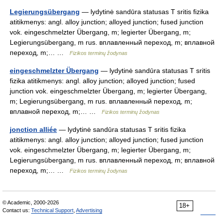
Legierungsübergang
— lydytinė sandūra statusas T sritis fizika
atitikmenys: angl. alloy junction; alloyed junction; fused junction
vok. eingeschmelzter Übergang, m; legierter Übergang, m;
Legierungsübergang, m rus. вплавленный переход, m; вплавной
переход, m;… …
Fizikos terminų žodynas
eingeschmelzter Übergang
— lydytinė sandūra statusas T sritis
fizika atitikmenys: angl. alloy junction; alloyed junction; fused
junction vok. eingeschmelzter Übergang, m; legierter Übergang,
m; Legierungsübergang, m rus. вплавленный переход, m;
вплавной переход, m;… …
Fizikos terminų žodynas
jonction alliée
— lydytinė sandūra statusas T sritis fizika
atitikmenys: angl. alloy junction; alloyed junction; fused junction
vok. eingeschmelzter Übergang, m; legierter Übergang, m;
Legierungsübergang, m rus. вплавленный переход, m; вплавной
переход, m;… …
Fizikos terminų žodynas
© Academic, 2000-2026
18+
Contact us:
Technical Support
,
Advertising