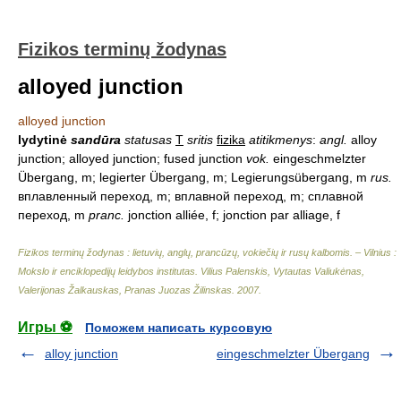
Fizikos terminų žodynas
alloyed junction
alloyed junction
lydytinė
sandūra
statusas
T
sritis
fizika
atitikmenys
:
angl.
alloy
junction; alloyed junction; fused junction
vok.
eingeschmelzter
Übergang, m; legierter Übergang, m; Legierungsübergang, m
rus.
вплавленный переход, m; вплавной переход, m; сплавной
переход, m
pranc.
jonction alliée, f; jonction par alliage, f
Fizikos terminų žodynas : lietuvių, anglų, prancūzų, vokiečių ir rusų kalbomis. – Vilnius :
Mokslo ir enciklopedijų leidybos institutas
.
Vilius Palenskis, Vytautas Valiukėnas,
Valerijonas Žalkauskas, Pranas Juozas Žilinskas
.
2007
.
Игры ⚽
Поможем написать курсовую
alloy junction
eingeschmelzter Übergang