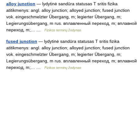
alloy junction
— lydytinė sandūra statusas T sritis fizika
atitikmenys: angl. alloy junction; alloyed junction; fused junction
vok. eingeschmelzter Übergang, m; legierter Übergang, m;
Legierungsübergang, m rus. вплавленный переход, m; вплавной
переход, m;… …
Fizikos terminų žodynas
fused junction
— lydytinė sandūra statusas T sritis fizika
atitikmenys: angl. alloy junction; alloyed junction; fused junction
vok. eingeschmelzter Übergang, m; legierter Übergang, m;
Legierungsübergang, m rus. вплавленный переход, m; вплавной
переход, m;… …
Fizikos terminų žodynas